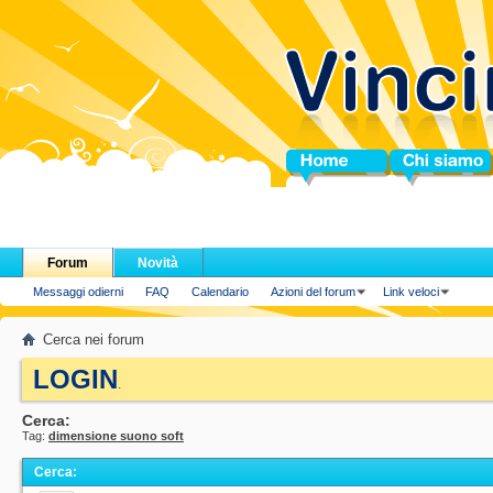
Home
Chi siamo
Forum
Novità
Messaggi odierni
FAQ
Calendario
Azioni del forum
Link veloci
Cerca nei forum
LOGIN
.
Cerca:
Tag:
dimensione suono soft
Cerca
: