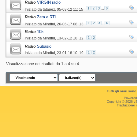
Radio
VIRGIN radio
1
2
3
...
6
Iniziato da
tatapez
‎, 05-03-12 11: 15
Radio
Zeta e RTL
1
2
3
...
6
Iniziato da
Mindful
‎, 26-06-17 08: 13
Radio
105
1
2
Iniziato da
Mindful
‎, 13-02-12 18: 12
Radio
Subasio
1
2
Iniziato da
Mindful
‎, 23-01-18 10: 19
Visualizzazione dei risultati da 1 a 4 su 4
Tutti gli orari so
Powered
Copyright © 2026 vBul
Traduzione 