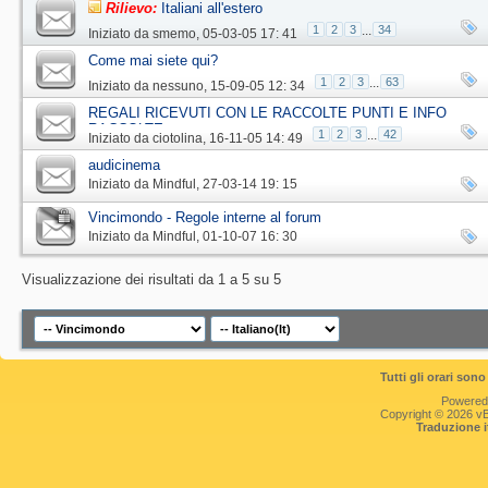
Rilievo:
Italiani all'estero
1
2
3
...
34
Iniziato da
smemo
‎, 05-03-05 17: 41
Come mai siete qui?
1
2
3
...
63
Iniziato da
nessuno
‎, 15-09-05 12: 34
REGALI RICEVUTI CON LE RACCOLTE PUNTI E INFO
RACCOLTE
1
2
3
...
42
Iniziato da
ciotolina
‎, 16-11-05 14: 49
audicinema
Iniziato da
Mindful
‎, 27-03-14 19: 15
Vincimondo - Regole interne al forum
Iniziato da
Mindful
‎, 01-10-07 16: 30
Visualizzazione dei risultati da 1 a 5 su 5
Tutti gli orari so
Powered
Copyright © 2026 vBul
Traduzione 