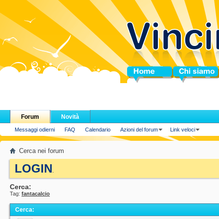
Home
Chi siamo
Forum
Novità
Messaggi odierni
FAQ
Calendario
Azioni del forum
Link veloci
Cerca nei forum
LOGIN
.
Cerca:
Tag:
fantacalcio
Cerca
: