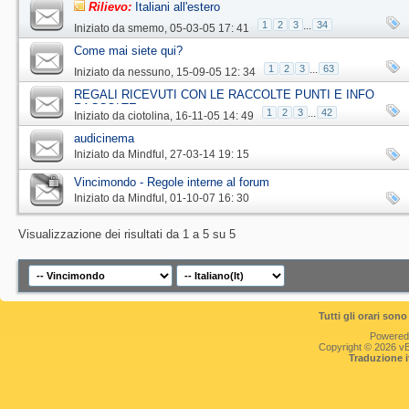
Rilievo:
Italiani all'estero
1
2
3
...
34
Iniziato da
smemo
‎, 05-03-05 17: 41
Come mai siete qui?
1
2
3
...
63
Iniziato da
nessuno
‎, 15-09-05 12: 34
REGALI RICEVUTI CON LE RACCOLTE PUNTI E INFO
RACCOLTE
1
2
3
...
42
Iniziato da
ciotolina
‎, 16-11-05 14: 49
audicinema
Iniziato da
Mindful
‎, 27-03-14 19: 15
Vincimondo - Regole interne al forum
Iniziato da
Mindful
‎, 01-10-07 16: 30
Visualizzazione dei risultati da 1 a 5 su 5
Tutti gli orari so
Powered
Copyright © 2026 vBul
Traduzione 