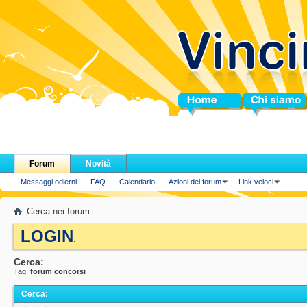
Home
Chi siamo
Forum
Novità
Messaggi odierni
FAQ
Calendario
Azioni del forum
Link veloci
Cerca nei forum
LOGIN
.
Cerca:
Tag:
forum concorsi
Cerca
: