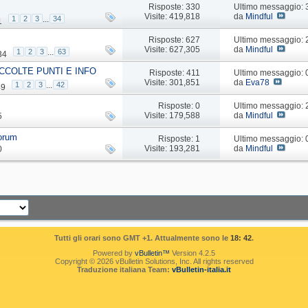
Risposte: 330
Ultimo messaggio:
Visite: 419,818
da
Mindful
1
2
3
...
34
1
Risposte: 627
Ultimo messaggio:
Visite: 627,305
da
Mindful
1
2
3
...
63
34
CCOLTE PUNTI E INFO
Risposte: 411
Ultimo messaggio:
Visite: 301,851
da
Eva78
1
2
3
...
42
49
Risposte: 0
Ultimo messaggio:
Visite: 179,588
da
Mindful
5
forum
Risposte: 1
Ultimo messaggio:
Visite: 193,281
da
Mindful
0
Tutti gli orari sono GMT +1. Attualmente sono le
18: 42
.
Powered by
vBulletin™
Version 4.2.5
Copyright © 2026 vBulletin Solutions, Inc. All rights reserved
Traduzione italiana Team:
vBulletin-italia.it