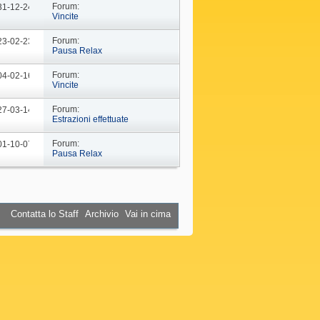
Forum:
 31-12-24
09: 44
Vincite
Forum:
 23-02-23
10: 29
Pausa Relax
Forum:
 04-02-16
18: 37
Vincite
Forum:
 27-03-14
19: 15
Estrazioni effettuate
Forum:
 01-10-07
16: 45
Pausa Relax
Contatta lo Staff
Archivio
Vai in cima