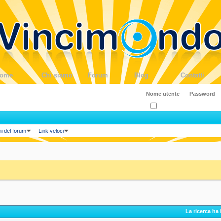
ome
Chi siamo
Forum
Blog
Contatti
Ricordati?
ni del forum
Link veloci
La ricerca ha