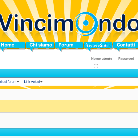
ome
Chi siamo
Forum
Blog
Contatti
Ricordati?
ni del forum
Link veloci