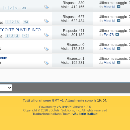
Risposte: 330
Ultimo messaggio:
Visite: 412,155
da
Mindful
1
2
3
...
34
1
Risposte: 627
Ultimo messaggio:
Visite: 622,434
da
Mindful
1
2
3
...
63
34
CCOLTE PUNTI E INFO
Risposte: 411
Ultimo messaggio:
Visite: 301,132
da
Eva78
1
2
3
...
42
49
Risposte: 0
Ultimo messaggio:
Visite: 175,348
da
Mindful
5
forum
Risposte: 1
Ultimo messaggio:
Visite: 192,281
da
Mindful
0
Tutti gli orari sono GMT +1. Attualmente sono le
19: 04
.
Powered by
vBulletin™
Version 4.2.5
Copyright © 2026 vBulletin Solutions, Inc. All rights reserved
Traduzione italiana Team:
vBulletin-italia.it