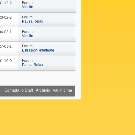
Forum:
 31-12-24
09: 44
Vincite
Forum:
 23-02-23
10: 29
Pausa Relax
Forum:
 04-02-16
18: 37
Vincite
Forum:
 27-03-14
19: 15
Estrazioni effettuate
Forum:
 01-10-07
16: 45
Pausa Relax
Contatta lo Staff
Archivio
Vai in cima