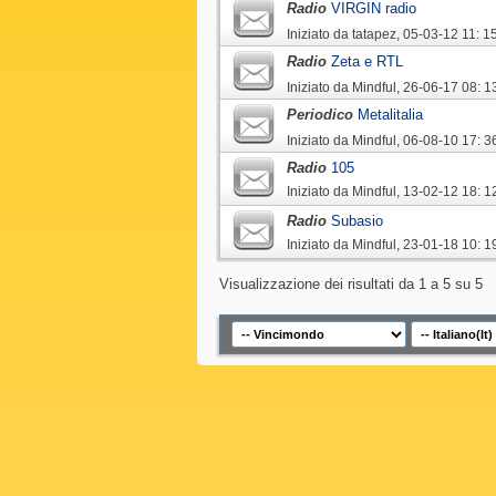
Radio
VIRGIN radio
Iniziato da
tatapez
‎, 05-03-12 11: 1
Radio
Zeta e RTL
Iniziato da
Mindful
‎, 26-06-17 08: 1
Periodico
Metalitalia
Iniziato da
Mindful
‎, 06-08-10 17: 3
Radio
105
Iniziato da
Mindful
‎, 13-02-12 18: 1
Radio
Subasio
Iniziato da
Mindful
‎, 23-01-18 10: 1
Visualizzazione dei risultati da 1 a 5 su 5