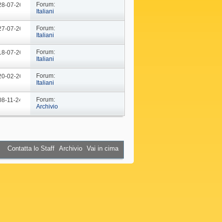
Forum:
 28-07-26
09: 02
Italiani
Forum:
 27-07-26
09: 23
Italiani
Forum:
 18-07-26
17: 30
Italiani
Forum:
 20-02-26
16: 21
Italiani
Forum:
08-11-24
09: 57
Archivio
Contatta lo Staff
Archivio
Vai in cima