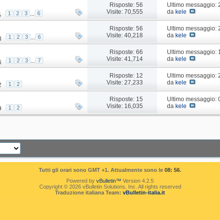
Risposte: 56
Ultimo messaggio:
Visite: 70,555
da
kele
1
2
3
...
6
5
Risposte: 56
Ultimo messaggio:
Visite: 40,218
da
kele
1
2
3
...
6
3
Risposte: 66
Ultimo messaggio:
Visite: 41,714
da
kele
1
2
3
...
7
6
Risposte: 12
Ultimo messaggio:
Visite: 27,233
da
kele
1
2
2
Risposte: 15
Ultimo messaggio: 
Visite: 16,035
da
kele
1
2
9
Tutti gli orari sono GMT +1. Attualmente sono le
08: 56
.
Powered by
vBulletin™
Version 4.2.5
Copyright © 2026 vBulletin Solutions, Inc. All rights reserved
Traduzione italiana Team:
vBulletin-italia.it