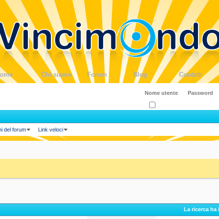
ome
Chi siamo
Forum
Blog
Contatti
Ricordati?
ni del forum
Link veloci
La ricerca ha