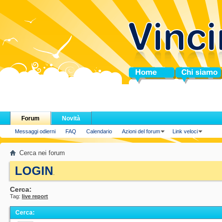
Home
Chi siamo
Forum
Novità
Messaggi odierni
FAQ
Calendario
Azioni del forum
Link veloci
Cerca nei forum
LOGIN
.
Cerca:
Tag:
live report
Cerca
: