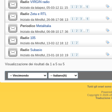
Radio
VIRGIN radio
1
2
3
...
6
Iniziato da
tatapez
‎, 05-03-12 11: 15
Radio
Zeta e RTL
1
2
3
...
6
Iniziato da
Mindful
‎, 26-06-17 08: 13
Periodico
Metalitalia
1
2
3
...
7
Iniziato da
Mindful
‎, 06-08-10 17: 36
Radio
105
1
2
Iniziato da
Mindful
‎, 13-02-12 18: 12
Radio
Subasio
1
2
Iniziato da
Mindful
‎, 23-01-18 10: 19
Visualizzazione dei risultati da 1 a 5 su 5
Tutti gli orari so
Powered
Copyright © 2026 vBul
Traduzione 