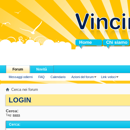
Home
Chi siamo
Forum
Novità
Messaggi odierni
FAQ
Calendario
Azioni del forum
Link veloci
Cerca nei forum
LOGIN
.
Cerca:
Tag:
pass
Cerca
: