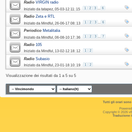
Radio
VIRGIN radio
1
2
3
...
6
Iniziato da
tatapez
‎, 05-03-12 11: 15
Radio
Zeta e RTL
1
2
3
...
6
Iniziato da
Mindful
‎, 26-06-17 08: 13
Periodico
Metalitalia
1
2
3
...
7
Iniziato da
Mindful
‎, 06-08-10 17: 36
Radio
105
1
2
Iniziato da
Mindful
‎, 13-02-12 18: 12
Radio
Subasio
1
2
Iniziato da
Mindful
‎, 23-01-18 10: 19
Visualizzazione dei risultati da 1 a 5 su 5
Tutti gli orari so
Powered
Copyright © 2026 vBul
Traduzione 