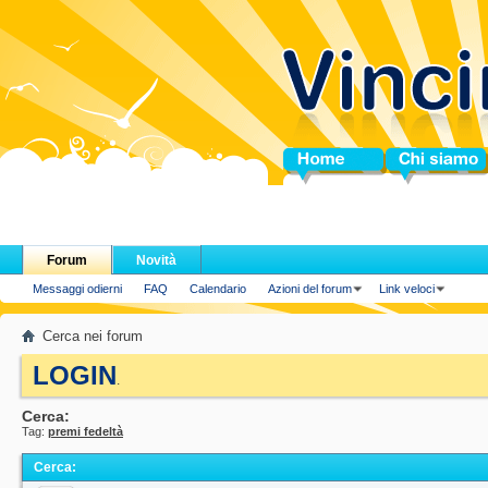
Home
Chi siamo
Forum
Novità
Messaggi odierni
FAQ
Calendario
Azioni del forum
Link veloci
Cerca nei forum
LOGIN
.
Cerca:
Tag:
premi fedeltà
Cerca
: