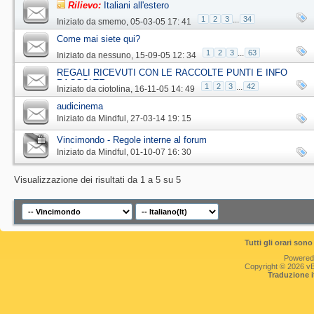
Rilievo:
Italiani all'estero
1
2
3
...
34
Iniziato da
smemo
‎, 05-03-05 17: 41
Come mai siete qui?
1
2
3
...
63
Iniziato da
nessuno
‎, 15-09-05 12: 34
REGALI RICEVUTI CON LE RACCOLTE PUNTI E INFO
RACCOLTE
1
2
3
...
42
Iniziato da
ciotolina
‎, 16-11-05 14: 49
audicinema
Iniziato da
Mindful
‎, 27-03-14 19: 15
Vincimondo - Regole interne al forum
Iniziato da
Mindful
‎, 01-10-07 16: 30
Visualizzazione dei risultati da 1 a 5 su 5
Tutti gli orari so
Powered
Copyright © 2026 vBul
Traduzione 