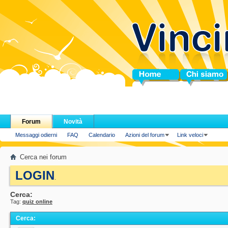
Home
Chi siamo
Forum
Novità
Messaggi odierni
FAQ
Calendario
Azioni del forum
Link veloci
Cerca nei forum
LOGIN
.
Cerca:
Tag:
quiz online
Cerca
: