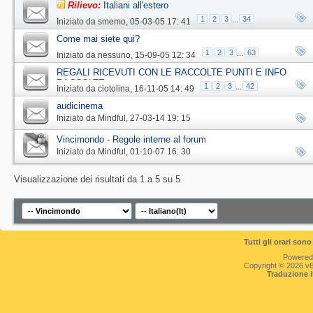
Rilievo:
Italiani all'estero
1
2
3
...
34
Iniziato da
smemo
‎, 05-03-05 17: 41
Come mai siete qui?
1
2
3
...
63
Iniziato da
nessuno
‎, 15-09-05 12: 34
REGALI RICEVUTI CON LE RACCOLTE PUNTI E INFO
RACCOLTE
1
2
3
...
42
Iniziato da
ciotolina
‎, 16-11-05 14: 49
audicinema
Iniziato da
Mindful
‎, 27-03-14 19: 15
Vincimondo - Regole interne al forum
Iniziato da
Mindful
‎, 01-10-07 16: 30
Visualizzazione dei risultati da 1 a 5 su 5
Tutti gli orari so
Powered
Copyright © 2026 vBul
Traduzione 