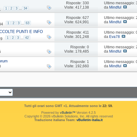
Risposte: 330
Ultimo messaggio:
Visite: 417,138
da
Mindful
1
2
3
...
34
1
Risposte: 627
Ultimo messaggio:
Visite: 624,991
da
Mindful
1
2
3
...
63
34
CCOLTE PUNTI E INFO
Risposte: 411
Ultimo messaggio:
Visite: 301,248
da
Eva78
1
2
3
...
42
49
Risposte: 0
Ultimo messaggio:
Visite: 178,485
da
Mindful
5
forum
Risposte: 1
Ultimo messaggio:
Visite: 192,660
da
Mindful
0
Tutti gli orari sono GMT +1. Attualmente sono le
22: 59
.
Powered by
vBulletin™
Version 4.2.5
Copyright © 2026 vBulletin Solutions, Inc. All rights reserved
Traduzione italiana Team:
vBulletin-italia.it