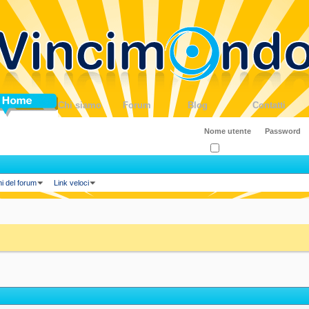
ome
Chi siamo
Forum
Blog
Contatti
Ricordati?
ni del forum
Link veloci