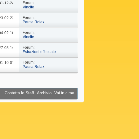
Forum:
 31-12-24
09: 44
Vincite
Forum:
 23-02-23
10: 29
Pausa Relax
Forum:
 04-02-16
18: 37
Vincite
Forum:
 27-03-14
19: 15
Estrazioni effettuate
Forum:
 01-10-07
16: 45
Pausa Relax
Contatta lo Staff
Archivio
Vai in cima