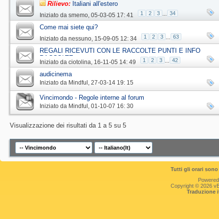
Rilievo:
Italiani all'estero
1
2
3
...
34
Iniziato da
smemo
‎, 05-03-05 17: 41
Come mai siete qui?
1
2
3
...
63
Iniziato da
nessuno
‎, 15-09-05 12: 34
REGALI RICEVUTI CON LE RACCOLTE PUNTI E INFO
RACCOLTE
1
2
3
...
42
Iniziato da
ciotolina
‎, 16-11-05 14: 49
audicinema
Iniziato da
Mindful
‎, 27-03-14 19: 15
Vincimondo - Regole interne al forum
Iniziato da
Mindful
‎, 01-10-07 16: 30
Visualizzazione dei risultati da 1 a 5 su 5
Tutti gli orari so
Powered
Copyright © 2026 vBul
Traduzione 