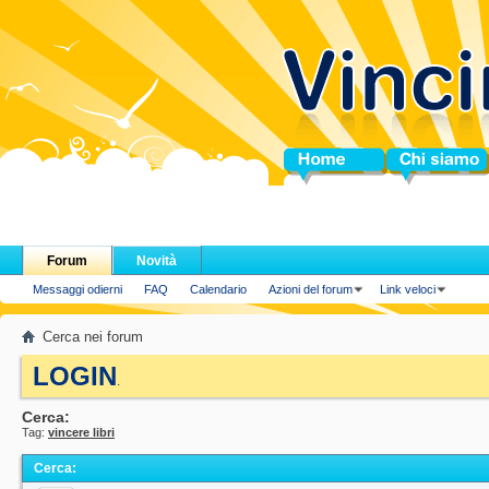
Home
Chi siamo
Forum
Novità
Messaggi odierni
FAQ
Calendario
Azioni del forum
Link veloci
Cerca nei forum
LOGIN
.
Cerca:
Tag:
vincere libri
Cerca
: