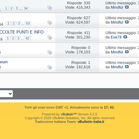
Risposte: 330
Ultimo messaggio:
Visite: 416,343
da
Mindful
1
2
3
...
34
1
Risposte: 627
Ultimo messaggio:
Visite: 624,597
da
Mindful
1
2
3
...
63
34
CCOLTE PUNTI E INFO
Risposte: 411
Ultimo messaggio:
Visite: 301,230
da
Eva78
1
2
3
...
42
49
Risposte: 0
Ultimo messaggio:
Visite: 178,103
da
Mindful
5
forum
Risposte: 1
Ultimo messaggio:
Visite: 192,618
da
Mindful
0
Tutti gli orari sono GMT +1. Attualmente sono le
17: 43
.
Powered by
vBulletin™
Version 4.2.5
Copyright © 2026 vBulletin Solutions, Inc. All rights reserved
Traduzione italiana Team:
vBulletin-italia.it