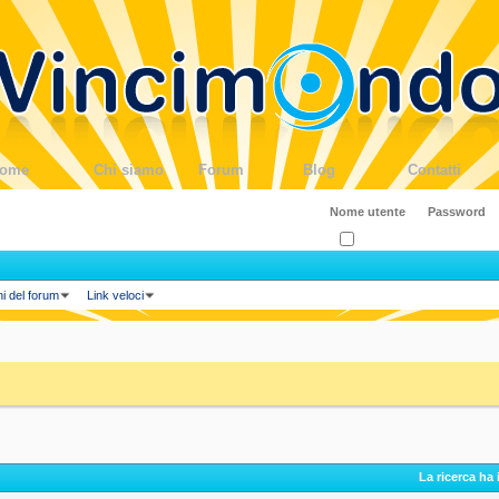
ome
Chi siamo
Forum
Blog
Contatti
Ricordati?
ni del forum
Link veloci
La ricerca ha