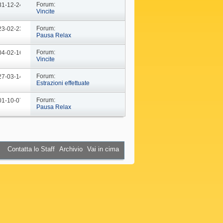
Forum:
 31-12-24
09: 44
Vincite
Forum:
 23-02-23
10: 29
Pausa Relax
Forum:
 04-02-16
18: 37
Vincite
Forum:
 27-03-14
19: 15
Estrazioni effettuate
Forum:
 01-10-07
16: 45
Pausa Relax
Contatta lo Staff
Archivio
Vai in cima