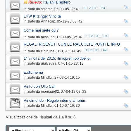
Rilievo:
Italiani all'estero
1
2
3
...
34
Iniziato da
smemo
‎, 05-03-05 17: 41
LKW Kitzinger Vincita
Iniziato da
Annacap
‎, 05-12-23 08: 42
Come mai siete qui?
1
2
3
...
63
Iniziato da
nessuno
‎, 15-09-05 12: 34
REGALI RICEVUTI CON LE RACCOLTE PUNTI E INFO
RACCOLTE
1
2
3
...
42
Iniziato da
ciotolina
‎, 16-11-05 14: 49
1ª vincita del 2015: ilmiopremiopiùbello!
Iniziato da
giulysutra
‎, 07-01-15 23: 18
audicinema
Iniziato da
Mindful
‎, 27-03-14 19: 15
Vinto con Olio Carli
Iniziato da
monique82
‎, 07-04-12 08: 33
Vincimondo - Regole interne al forum
Iniziato da
Mindful
‎, 01-10-07 16: 30
Visualizzazione dei risultati da 1 a 8 su 8