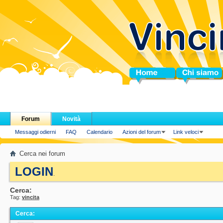
Home
Chi siamo
Forum
Novità
Messaggi odierni
FAQ
Calendario
Azioni del forum
Link veloci
Cerca nei forum
LOGIN
.
Cerca:
Tag:
vincita
Cerca
: