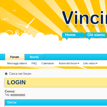
Home
Chi siamo
Forum
Novità
Messaggi odierni
FAQ
Calendario
Azioni del forum
Link veloci
Cerca nei forum
LOGIN
.
Cerca:
Tag:
promozioni
Cerca
: