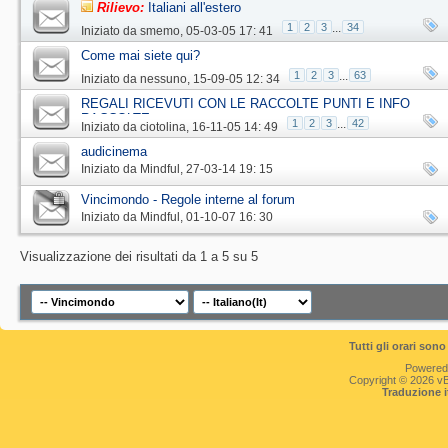
Rilievo:
Italiani all'estero
1
2
3
...
34
Iniziato da
smemo
‎, 05-03-05 17: 41
Come mai siete qui?
1
2
3
...
63
Iniziato da
nessuno
‎, 15-09-05 12: 34
REGALI RICEVUTI CON LE RACCOLTE PUNTI E INFO
RACCOLTE
1
2
3
...
42
Iniziato da
ciotolina
‎, 16-11-05 14: 49
audicinema
Iniziato da
Mindful
‎, 27-03-14 19: 15
Vincimondo - Regole interne al forum
Iniziato da
Mindful
‎, 01-10-07 16: 30
Visualizzazione dei risultati da 1 a 5 su 5
Tutti gli orari so
Powered
Copyright © 2026 vBul
Traduzione 