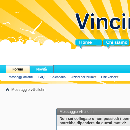
Home
Chi siamo
Forum
Novità
Messaggi odierni
FAQ
Calendario
Azioni del forum
Link veloci
Messaggio vBulletin
Messaggio vBulletin
Non sei collegato o non possiedi i per
potrebbe dipendere da questi motivi: