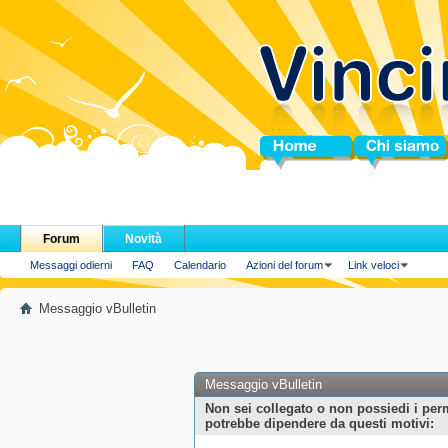
Home
Chi siamo
Forum
Novità
Messaggi odierni
FAQ
Calendario
Azioni del forum
Link veloci
Messaggio vBulletin
Messaggio vBulletin
Non sei collegato o non possiedi i per
potrebbe dipendere da questi motivi: