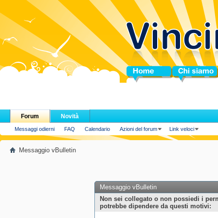
Home
Chi siamo
Forum
Novità
Messaggi odierni
FAQ
Calendario
Azioni del forum
Link veloci
Messaggio vBulletin
Messaggio vBulletin
Non sei collegato o non possiedi i per
potrebbe dipendere da questi motivi: