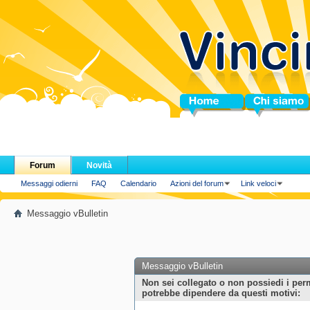
Home
Chi siamo
Forum
Novità
Messaggi odierni
FAQ
Calendario
Azioni del forum
Link veloci
Messaggio vBulletin
Messaggio vBulletin
Non sei collegato o non possiedi i per
potrebbe dipendere da questi motivi: