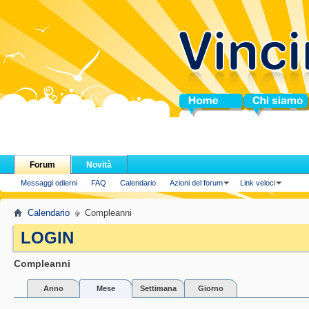
Home
Chi siamo
Forum
Novità
Messaggi odierni
FAQ
Calendario
Azioni del forum
Link veloci
Calendario
Compleanni
LOGIN
.
Compleanni
Anno
Mese
Settimana
Giorno