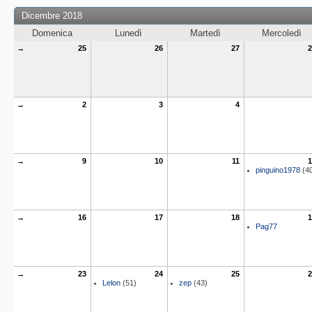
Dicembre 2018
Domenica
Lunedì
Martedì
Mercoledì
→
25
26
27
2
→
2
3
4
→
9
10
11
1
pinguino1978
(4
→
16
17
18
1
Pag77
→
23
24
25
2
Lelon
(51)
zep
(43)