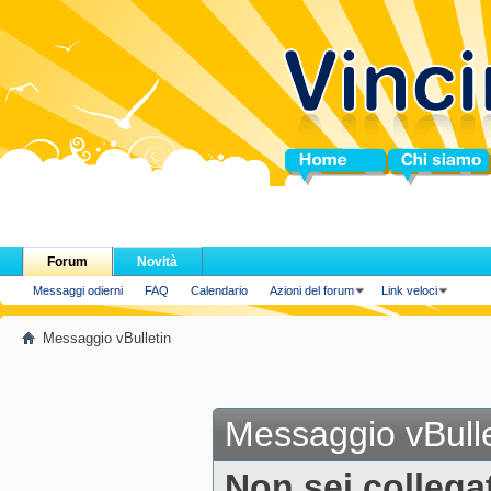
Home
Chi siamo
Forum
Novità
Messaggi odierni
FAQ
Calendario
Azioni del forum
Link veloci
Messaggio vBulletin
Messaggio vBulle
Non sei collega