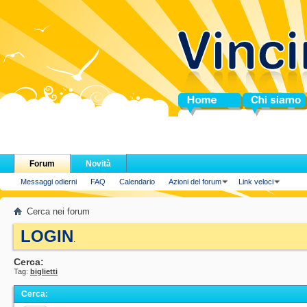
Home
Chi siamo
Forum
Novità
Messaggi odierni
FAQ
Calendario
Azioni del forum
Link veloci
Cerca nei forum
LOGIN
.
Cerca:
Tag:
biglietti
Cerca
: