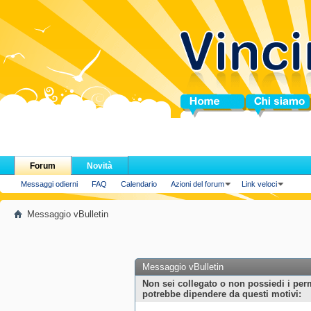
Home
Chi siamo
Forum
Novità
Messaggi odierni
FAQ
Calendario
Azioni del forum
Link veloci
Messaggio vBulletin
Messaggio vBulletin
Non sei collegato o non possiedi i per
potrebbe dipendere da questi motivi: